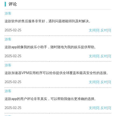
评论
游客
这款软件的售后服务非常好，遇到问题都能得到及时解决。
2025-02-25
支持
[0]
反对
[0]
游客
这款app就像我的娱乐小助手，随时随地为我的娱乐提供帮助。
2025-02-25
支持
[0]
反对
[0]
游客
这款加速器VPM应用程序可以给你提供全球覆盖和最高安全性的连接。
2025-02-25
支持
[0]
反对
[0]
游客
这款app的用户评论非常真实，可以帮助我做出更准确的选择。
2025-02-25
支持
[0]
反对
[0]