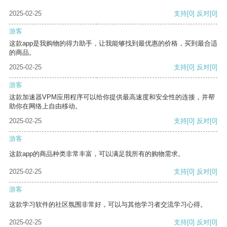
2025-02-25
支持
[0]
反对
[0]
游客
这款app是我购物的得力助手，让我能够找到最优惠的价格，买到最合适
的商品。
2025-02-25
支持
[0]
反对
[0]
游客
这款加速器VPM应用程序可以给你提供最高速度和安全性的连接，并帮
助你在网络上自由移动。
2025-02-25
支持
[0]
反对
[0]
游客
这款app的商品种类非常丰富，可以满足我所有的购物需求。
2025-02-25
支持
[0]
反对
[0]
游客
这款学习软件的社区氛围非常好，可以与其他学习者交流学习心得。
2025-02-25
支持
[0]
反对
[0]