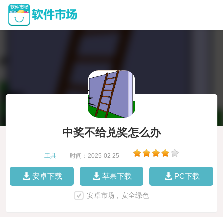
中奖不给兑奖怎么办
工具
|
时间：2025-02-25
|
安卓下载
苹果下载
PC下载
安卓市场，安全绿色