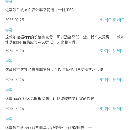
游客
这款软件的界面设计非常简洁，一目了然。
2025-02-25
支持
[0]
反对
[0]
游客
这款加速器app的价格有点贵，可以适当降低一些。我个人觉得，一款加
速器app的价格应该在50元以下才比较合理。
2025-02-25
支持
[0]
反对
[0]
游客
这款软件的社区氛围非常好，可以与其他用户交流学习心得。
2025-02-25
支持
[0]
反对
[0]
游客
这款app的社区氛围很温馨，让我能够感受到家的温暖。
2025-02-25
支持
[0]
反对
[0]
游客
这款软件的操作非常简单，即使是小白也能快速上手。