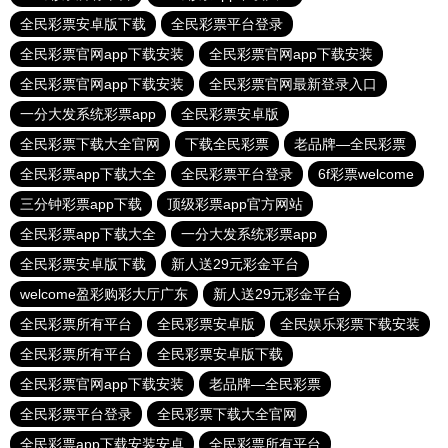
全民彩票安卓版下载
全民彩票平台登录
全民彩票官网app下载安装
全民彩票官网app下载安装
全民彩票官网app下载安装
全民彩票官网最新登录入口
一分大发系统彩票app
全民彩票安卓版
全民彩票下载大全官网
下载全民彩票
老品牌—全民彩票
全民彩票app下载大全
全民彩票平台登录
6f彩票welcome
三分钟彩票app下载
顶级彩票app官方网站
全民彩票app下载大全
一分大发系统彩票app
全民彩票安卓版下载
新人送29元彩金平台
welcome盈彩购彩大厅广东
新人送29元彩金平台
全民彩票所有平台
全民彩票安卓版
全民娱乐彩票下载安装
全民彩票所有平台
全民彩票安卓版下载
全民彩票官网app下载安装
老品牌—全民彩票
全民彩票平台登录
全民彩票下载大全官网
全民彩票app下载安装安卓
全民彩票所有平台