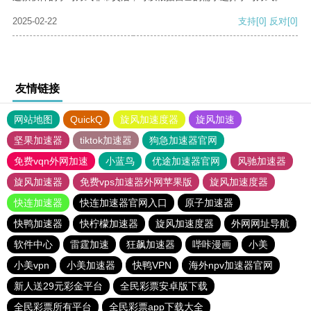
2025-02-22
支持
[0]
反对
[0]
友情链接
网站地图
QuickQ
旋风加速度器
旋风加速
坚果加速器
tiktok加速器
狗急加速器官网
免费vqn外网加速
小蓝鸟
优途加速器官网
风驰加速器
旋风加速器
免费vps加速器外网苹果版
旋风加速度器
快连加速器
快连加速器官网入口
原子加速器
快鸭加速器
快柠檬加速器
旋风加速度器
外网网址导航
软件中心
雷霆加速
狂飙加速器
哔咔漫画
小美
小美vpn
小美加速器
快鸭VPN
海外npv加速器官网
新人送29元彩金平台
全民彩票安卓版下载
全民彩票所有平台
全民彩票app下载大全