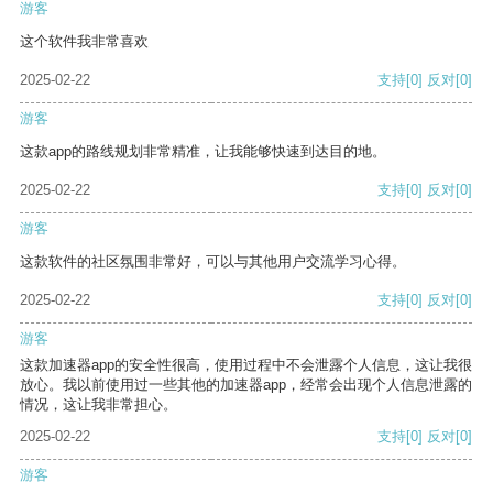
游客
这个软件我非常喜欢
2025-02-22
支持
[0]
反对
[0]
游客
这款app的路线规划非常精准，让我能够快速到达目的地。
2025-02-22
支持
[0]
反对
[0]
游客
这款软件的社区氛围非常好，可以与其他用户交流学习心得。
2025-02-22
支持
[0]
反对
[0]
游客
这款加速器app的安全性很高，使用过程中不会泄露个人信息，这让我很
放心。我以前使用过一些其他的加速器app，经常会出现个人信息泄露的
情况，这让我非常担心。
2025-02-22
支持
[0]
反对
[0]
游客