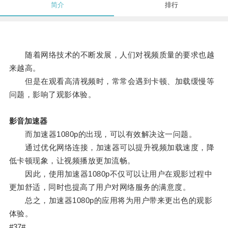
简介
排行
随着网络技术的不断发展，人们对视频质量的要求也越
来越高。
但是在观看高清视频时，常常会遇到卡顿、加载缓慢等
问题，影响了观影体验。
影音加速器
而加速器1080p的出现，可以有效解决这一问题。
通过优化网络连接，加速器可以提升视频加载速度，降
低卡顿现象，让视频播放更加流畅。
因此，使用加速器1080p不仅可以让用户在观影过程中
更加舒适，同时也提高了用户对网络服务的满意度。
总之，加速器1080p的应用将为用户带来更出色的观影
体验。
#37#