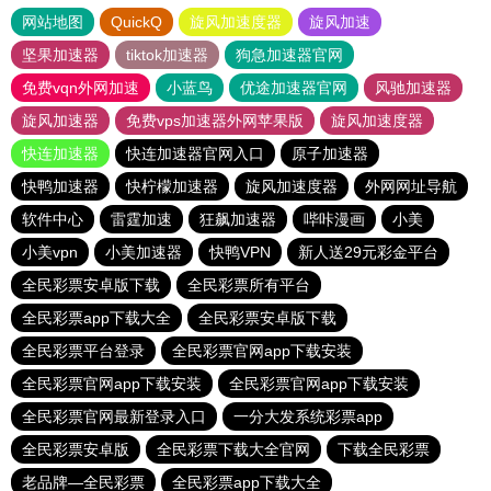
网站地图
QuickQ
旋风加速度器
旋风加速
坚果加速器
tiktok加速器
狗急加速器官网
免费vqn外网加速
小蓝鸟
优途加速器官网
风驰加速器
旋风加速器
免费vps加速器外网苹果版
旋风加速度器
快连加速器
快连加速器官网入口
原子加速器
快鸭加速器
快柠檬加速器
旋风加速度器
外网网址导航
软件中心
雷霆加速
狂飙加速器
哔咔漫画
小美
小美vpn
小美加速器
快鸭VPN
新人送29元彩金平台
全民彩票安卓版下载
全民彩票所有平台
全民彩票app下载大全
全民彩票安卓版下载
全民彩票平台登录
全民彩票官网app下载安装
全民彩票官网app下载安装
全民彩票官网app下载安装
全民彩票官网最新登录入口
一分大发系统彩票app
全民彩票安卓版
全民彩票下载大全官网
下载全民彩票
老品牌—全民彩票
全民彩票app下载大全