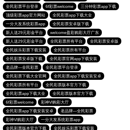
全民彩票平台登录
6f彩票welcome
三分钟彩票app下载
顶级彩票app官方网站
全民彩票app下载大全
一分大发系统彩票app
全民彩票安卓版下载
新人送29元彩金平台
welcome盈彩购彩大厅广东
新人送29元彩金平台
全民彩票所有平台
全民彩票安卓版
全民娱乐彩票下载安装
全民彩票所有平台
全民彩票安卓版下载
全民彩票官网app下载安装
老品牌—全民彩票
全民彩票平台登录
全民彩票下载大全官网
全民彩票app下载安装安卓
全民彩票所有平台
全民彩票版本官方下载
全民彩票app下载大全
全民彩票版本官方下载
6f彩票welcome
彩神Vl购彩大厅
全民彩票app下载安装安卓
老品牌—全民彩票
彩神Vl购彩大厅
一分大发系统彩票app
全民彩票版本官方下载
全民娱乐彩票下载安装