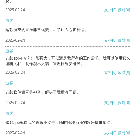
化。
2025-02-24
支持
[0]
反对
[0]
游客
这款游戏的音乐非常优美，听了让人心旷神怡。
2025-02-24
支持
[0]
反对
[0]
游客
这款app的功能非常强大，可以满足我所有的工作需求。我可以使用它来
编辑文档、制作演示文稿、管理日程安排等。
2025-02-24
支持
[0]
反对
[0]
游客
这款软件简直是神器，解决了我所有问题。
2025-02-24
支持
[0]
反对
[0]
游客
这款app就像我的娱乐小助手，随时随地为我的娱乐提供帮助。
2025-02-24
支持
[0]
反对
[0]