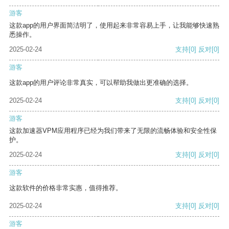
游客
这款app的用户界面简洁明了，使用起来非常容易上手，让我能够快速熟
悉操作。
2025-02-24
支持
[0]
反对
[0]
游客
这款app的用户评论非常真实，可以帮助我做出更准确的选择。
2025-02-24
支持
[0]
反对
[0]
游客
这款加速器VPM应用程序已经为我们带来了无限的流畅体验和安全性保
护。
2025-02-24
支持
[0]
反对
[0]
游客
这款软件的价格非常实惠，值得推荐。
2025-02-24
支持
[0]
反对
[0]
游客