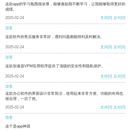
这款app的学习氛围很浓厚，能够激励我不断学习，让我能够取得更好的
成绩。
2025-02-24
支持
[0]
反对
[0]
游客
这款软件的售后服务非常好，遇到问题都能得到及时解决。
2025-02-24
支持
[0]
反对
[0]
游客
这款加速器VPM应用程序提供了顶级的安全性和隐私保护。
2025-02-24
支持
[0]
反对
[0]
游客
这款办公软件的界面设计非常简洁，使用起来非常方便。功能的布局也
很合理，一目了然。
2025-02-24
支持
[0]
反对
[0]
游客
这个是app神器