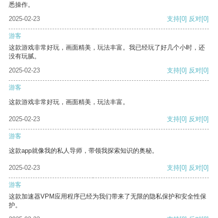
悉操作。
2025-02-23
支持
[0]
反对
[0]
游客
这款游戏非常好玩，画面精美，玩法丰富。我已经玩了好几个小时，还
没有玩腻。
2025-02-23
支持
[0]
反对
[0]
游客
这款游戏非常好玩，画面精美，玩法丰富。
2025-02-23
支持
[0]
反对
[0]
游客
这款app就像我的私人导师，带领我探索知识的奥秘。
2025-02-23
支持
[0]
反对
[0]
游客
这款加速器VPM应用程序已经为我们带来了无限的隐私保护和安全性保
护。