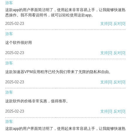
游客
这款app的用户界面简洁明了，使用起来非常容易上手，让我能够快速熟
悉操作。我不用看说明书，就可以轻松使用这款app。
2025-02-23
支持
[0]
反对
[0]
游客
这个软件很好用
2025-02-23
支持
[0]
反对
[0]
游客
这款加速器VPM应用程序已经为我们带来了无限的隐私和自由。
2025-02-23
支持
[0]
反对
[0]
游客
这款软件的价格非常实惠，值得推荐。
2025-02-23
支持
[0]
反对
[0]
游客
这款app的用户界面简洁明了，使用起来非常容易上手，让我能够快速熟