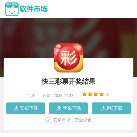
快三彩票开奖结果
工具
|
时间：2025-02-23
|
安卓下载
苹果下载
PC下载
安卓市场，安全绿色