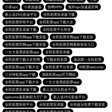
小美vpn
小美加速器
快鸭VPN
海外npv加速器官网
新人送29元彩金平台
全民彩票安卓版下载
全民彩票所有平台
全民彩票app下载大全
全民彩票安卓版下载
全民彩票平台登录
全民彩票官网app下载安装
全民彩票官网app下载安装
全民彩票官网app下载安装
全民彩票官网最新登录入口
一分大发系统彩票app
全民彩票安卓版
全民彩票下载大全官网
下载全民彩票
老品牌—全民彩票
全民彩票app下载大全
全民彩票平台登录
6f彩票welcome
三分钟彩票app下载
顶级彩票app官方网站
全民彩票app下载大全
一分大发系统彩票app
全民彩票安卓版下载
新人送29元彩金平台
welcome盈彩购彩大厅广东
新人送29元彩金平台
全民彩票所有平台
全民彩票安卓版
全民娱乐彩票下载安装