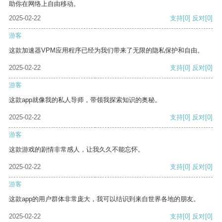
助你在网络上自由移动。
2025-02-22
支持
[0]
反对
[0]
游客
这款加速器VPM应用程序已经为我们带来了无限的隐私保护和自由。
2025-02-22
支持
[0]
反对
[0]
游客
这款app就像我的私人导师，带领我探索知识的奥秘。
2025-02-22
支持
[0]
反对
[0]
游客
这款游戏的剧情非常感人，让我久久不能忘怀。
2025-02-22
支持
[0]
反对
[0]
游客
这款app的用户群体非常庞大，我可以结识到来自世界各地的朋友。
2025-02-22
支持
[0]
反对
[0]