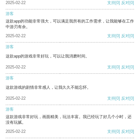
2025-02-22
支持
[0]
反对
[0]
游客
这款app的功能非常强大，可以满足我所有的工作需求，让我能够在工作
中游刃有余。
2025-02-22
支持
[0]
反对
[0]
游客
这款app的游戏非常好玩，可以让我消磨时间。
2025-02-22
支持
[0]
反对
[0]
游客
这款游戏的剧情非常感人，让我久久不能忘怀。
2025-02-22
支持
[0]
反对
[0]
游客
这款游戏非常好玩，画面精美，玩法丰富。我已经玩了好几个小时，还
没有玩腻。
2025-02-22
支持
[0]
反对
[0]