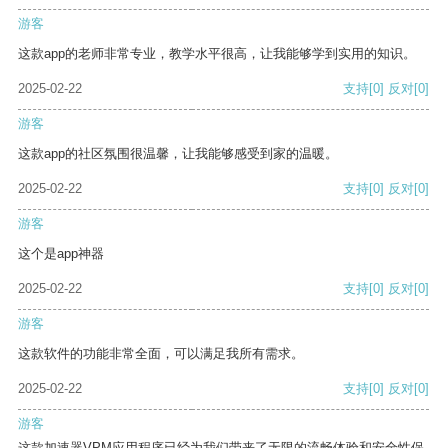
游客
这款app的老师非常专业，教学水平很高，让我能够学到实用的知识。
2025-02-22
支持
[0]
反对
[0]
游客
这款app的社区氛围很温馨，让我能够感受到家的温暖。
2025-02-22
支持
[0]
反对
[0]
游客
这个是app神器
2025-02-22
支持
[0]
反对
[0]
游客
这款软件的功能非常全面，可以满足我所有需求。
2025-02-22
支持
[0]
反对
[0]
游客
这款加速器VPM应用程序已经为我们带来了无限的流畅体验和安全性保