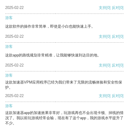
2025-02-22
支持
[0]
反对
[0]
游客
这款软件的操作非常简单，即使是小白也能快速上手。
2025-02-22
支持
[0]
反对
[0]
游客
这款app的路线规划非常精准，让我能够快速到达目的地。
2025-02-22
支持
[0]
反对
[0]
游客
这款加速器VPM应用程序已经为我们带来了无限的流畅体验和安全性保
护。
2025-02-22
支持
[0]
反对
[0]
游客
这款加速器app的加速效果非常好，玩游戏再也不会出现卡顿、掉线的情
况了。我以前玩游戏经常会输，现在有了这个app，我的游戏水平提升了
不少。